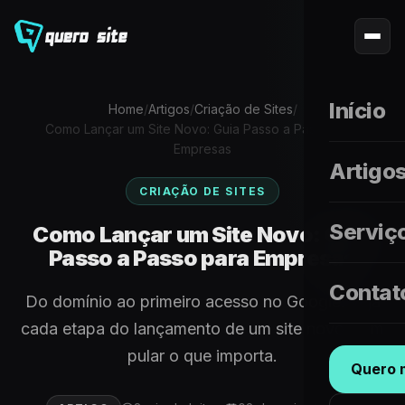
Início
Home
/
Artigos
/
Criação de Sites
/
Como Lançar um Site Novo: Guia Passo a Passo para
Empresas
Artigo
CRIAÇÃO DE SITES
Serviç
Como Lançar um Site Novo: Guia
Passo a Passo para Empresas
Contat
Do domínio ao primeiro acesso no Google: veja
cada etapa do lançamento de um site novo, sem
pular o que importa.
Quero m