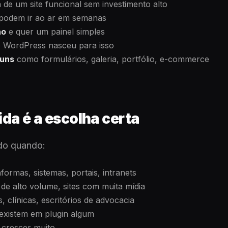
 de um site funcional sem investimento alto
 podem ir ao ar em semanas
ho
e quer um painel simples
 WordPress nasceu para isso
muns
como formulários, galeria, portfólio, e-commerce
da é a escolha certa
do quando:
aformas, sistemas, portais, intranets
e alto volume, sites com muita mídia
s, clínicas, escritórios de advocacia
existem em plugin algum
i crescer muito