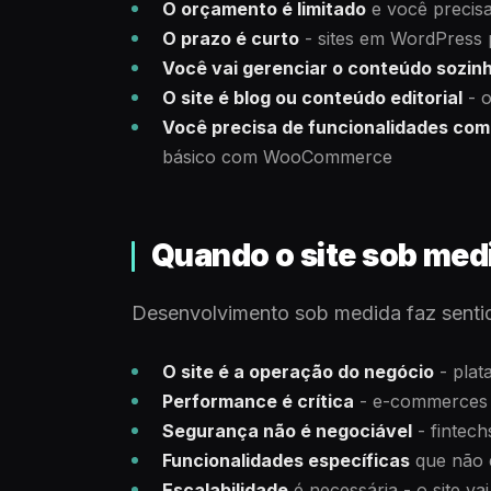
O orçamento é limitado
e você precisa
O prazo é curto
- sites em WordPress
Você vai gerenciar o conteúdo sozin
O site é blog ou conteúdo editorial
- o
Você precisa de funcionalidades co
básico com WooCommerce
Quando o site sob medi
Desenvolvimento sob medida faz senti
O site é a operação do negócio
- plat
Performance é crítica
- e-commerces d
Segurança não é negociável
- fintech
Funcionalidades específicas
que não 
Escalabilidade
é necessária - o site va