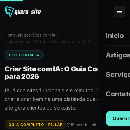
Início
Home
/
Artigos
/
Sites com IA
/
Criar Site com IA: O Guia Completo para 2026
Artigo
SITES COM IA
Criar Site com IA: O Guia Completo
Serviç
para 2026
IA já cria sites funcionais em minutos. Mas entre
Contat
criar e criar bem há uma distância que define se o
site gera clientes ou só existe.
Quero m
18 min de leitura
GUIA COMPLETO · PILLAR