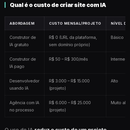
Qual é o custo de criar site com IA
ABORDAGEM
CUSTO MENSAL/PROJETO
NÍVEL DE
Construtor de
R$ 0 (URL da plataforma,
Básico
IA gratuito
sem domínio próprio)
Construtor de
R$ 50 – R$ 300/mês
Intermedi
IA pago
Desenvolvedor
R$ 3.000 – R$ 15.000
Alto
usando IA
(projeto)
Agência com IA
R$ 6.000 – R$ 25.000
Muito alto
no processo
(projeto)
O uso de IA
reduz o custo de um projeto