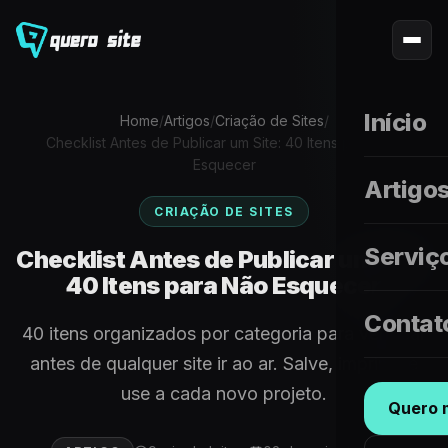
Início
Home
/
Artigos
/
Criação de Sites
/
Checklist Antes de Publicar um Site: 40 Itens para Não
Esquecer
Artigo
CRIAÇÃO DE SITES
Serviç
Checklist Antes de Publicar um Site:
40 Itens para Não Esquecer
Contat
40 itens organizados por categoria para verificar
antes de qualquer site ir ao ar. Salve, imprima e
use a cada novo projeto.
Quero m